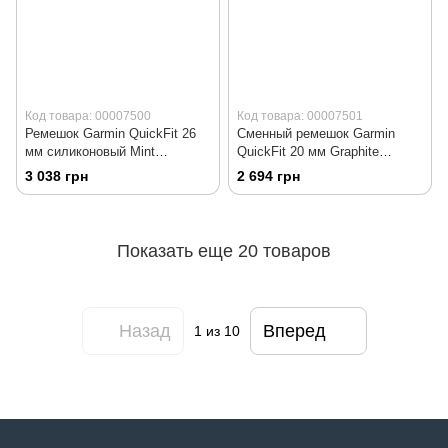
Код товара: 00007500
Код товара: 00007501
Ремешок Garmin QuickFit 26
Сменный ремешок Garmin
мм силиконовый Mint
QuickFit 20 мм Graphite
(комплект из 3 частей) 010-
силиконовый 010-13102-01
3 038 грн
2 694 грн
12905-00
Показать еще 20 товаров
Назад
Вперед
1
из 10