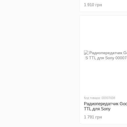
1 910 грн
Код товара: 00007438
Радиопередатчик God
TTL для Sony
1 791 грн