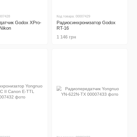
007428
Код товара: 00007429
датчик Godox XPro-
Радиосинхронизатор Godox
Nikon
RT-16
1 146 грн