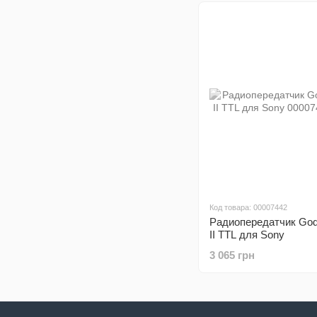
Код товара: 00007442
Радиопередатчик God
II TTL для Sony
3 065 грн