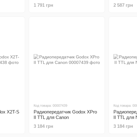
1 791 грн
2 587 грн
Код товара: 00007439
Код товара: 00
ox X2T-S
Радиопередатчик Godox XPro
Радиопере
II TTL для Canon
II TTL для 
3 184 грн
3 184 грн