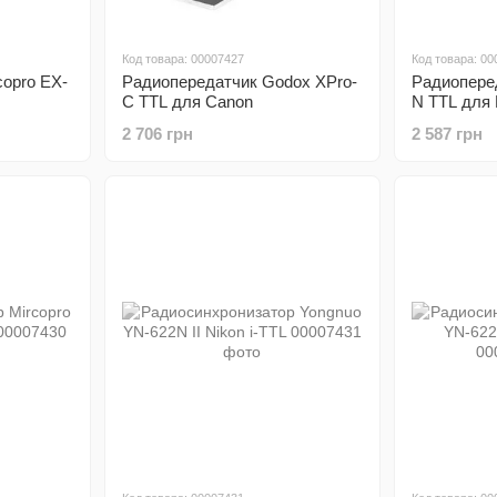
Код товара: 00007427
Код товара: 00
copro EX-
Радиопередатчик Godox XPro-
Радиопере
C TTL для Canon
N TTL для 
2 706 грн
2 587 грн