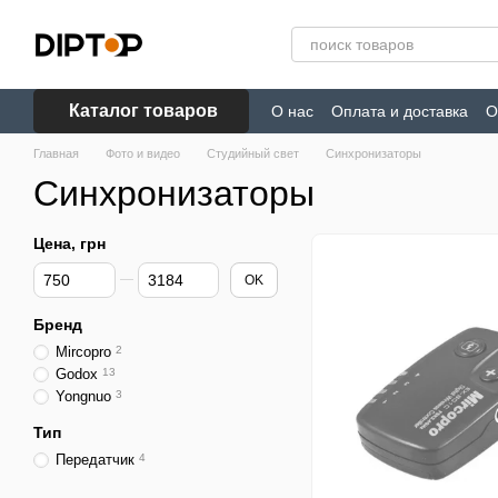
Перейти к основному контенту
Каталог товаров
О нас
Оплата и доставка
О
Главная
Фото и видео
Студийный свет
Синхронизаторы
Синхронизаторы
Цена, грн
От Цена, грн
До Цена, грн
OK
Бренд
Mircopro
2
Godox
13
Yongnuo
3
Тип
Передатчик
4