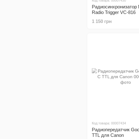
Код товара: 00007430
Радиосинхронизатор 
Radio Trigger VC-816
1 150 грн
Код товара: 00007434
Радиопередатчик God
TTL для Canon