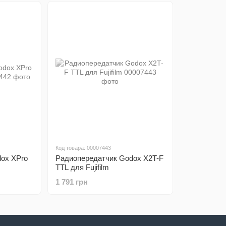
Код товара: 00007443
ox XPro
Радиопередатчик Godox X2T-F
TTL для Fujifilm
1 791 грн