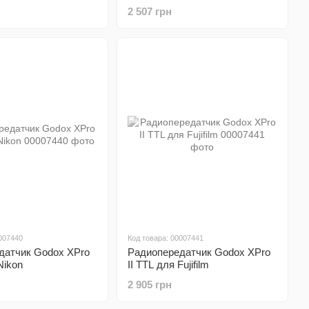
2 507 грн
007440
Код товара: 00007441
датчик Godox XPro
Радиопередатчик Godox XPro
Nikon
II TTL для Fujifilm
2 905 грн