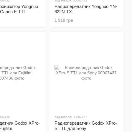
007432
Код товара: 00007433
ронизатор Yongnuo
Радиопередатчик Yongnuo YN-
 Canon E-TTL
622N-TX
1 910 грн
007436
Код товара: 00007437
датчик Godox XPro-
Радиопередатчик Godox XPro-
ujifilm
S TTL для Sony