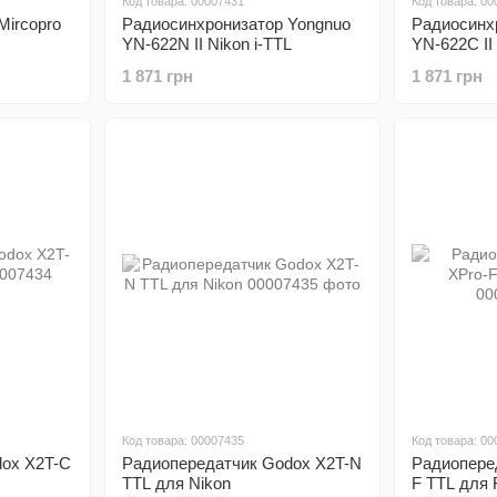
Код товара: 00007431
Код товара: 00
Mircopro
Радиосинхронизатор Yongnuo
Радиосинх
YN-622N II Nikon i-TTL
YN-622C II
1 871 грн
1 871 грн
Код товара: 00007435
Код товара: 00
ox X2T-C
Радиопередатчик Godox X2T-N
Радиопере
TTL для Nikon
F TTL для F