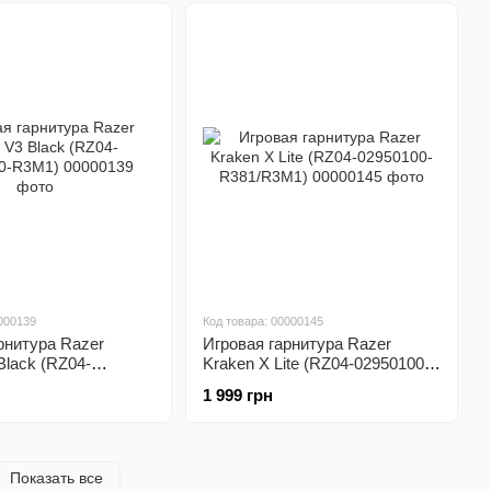
000139
Код товара: 00000145
рнитура Razer
Игровая гарнитура Razer
Black (RZ04-
Kraken X Lite (RZ04-02950100-
R3M1)
R381/R3M1)
1 999 грн
Показать все