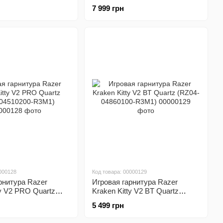
R3M1)
03470300-R3M1)
7 999 грн
000128
Код товара: 00000129
рнитура Razer
Игровая гарнитура Razer
ty V2 PRO Quartz
Kraken Kitty V2 BT Quartz
10200-R3M1)
(RZ04-04860100-R3M1)
5 499 грн