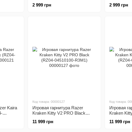
)
03240100-R3M1)
03240700-
2 999 грн
2 999 грн
Код товара: 00000127
Код товара: 00
zer Kaira
Игровая гарнитура Razer
Игровая га
4-
Kraken Kitty V2 PRO Black
Kraken Kit
(RZ04-04510100-R3M1)
(RZ04-045
11 999 грн
11 999 грн