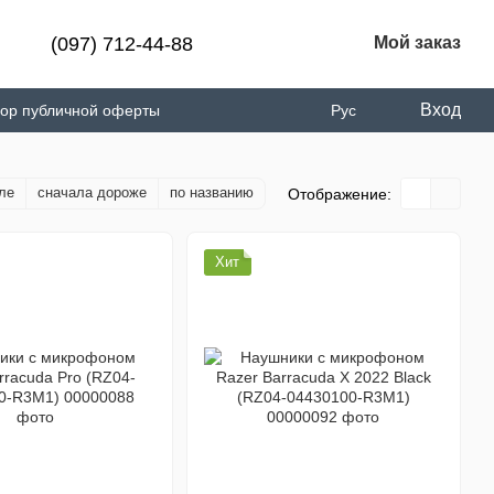
(097) 712-44-88
Мой заказ
Вход
вор публичной оферты
Рус
ле
сначала дороже
по названию
Отображение:
Хит