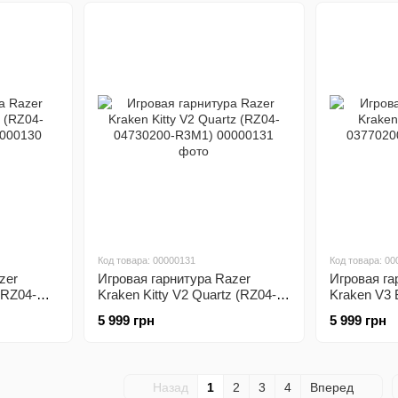
Код товара: 00000131
Код товара: 00
zer
Игровая гарнитура Razer
Игровая га
(RZ04-
Kraken Kitty V2 Quartz (RZ04-
Kraken V3 
04730200-R3M1)
03770200-
5 999 грн
5 999 грн
Назад
1
2
3
4
Вперед