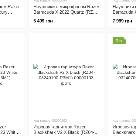
Код товара: 00000094
Код товара: 00
ном Razer
Наушники с микрофоном Razer
Наушники 
cury
Barracuda X 2022 Quartz (RZ04-
Barracuda X
)
04430300-R3M1)
(RZ04-044
5 499 грн
7 999 грн
Хит
Код товара: 00000103
Код товара: 00
zer
Игровая гарнитура Razer
Игровая га
23 White
Blackshark V2 X Black (RZ04-
Blackshark