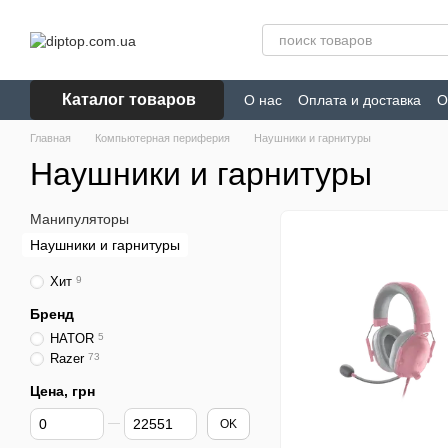
Перейти к основному контенту
Каталог товаров
О нас
Оплата и доставка
О
Главная
Компьютерная периферия
Наушники и гарнитуры
Наушники и гарнитуры
Манипуляторы
Наушники и гарнитуры
Хит
9
Бренд
HATOR
5
Razer
73
Цена, грн
От Цена, грн
До Цена, грн
OK