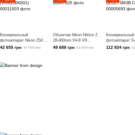
Беззеркальный
Объектив Nikon Nikkor Z
Беззеркальный
фотоаппарат Nikon Z50 II
28-400mm f/4-8 VR
фотоаппарат So
kit 16–50mm VR
(JMA722DA)
A7s III body
42 655 грн
49 689 грн
112 924 грн
47 999 грн
52 999 грн
12
(VOA150K001)
(ILCE7SM3B.C