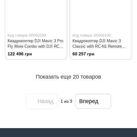
Код товара: 00000189
Код товара: 00000190
Квадрокоптер DJI Mavic 3 Pro
Квадрокоптер DJI Mavic 3
Fly More Combo with DJI RC
Classic with RC-N1 Remote
Pro (CP.MA.00000662.01)
(CP.MA.00000596.01,
122 496 грн
60 257 грн
CP.MA.00000597.01)
Показать еще 20 товаров
Назад
Вперед
1
из 3