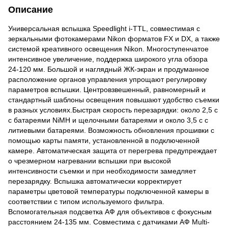
Описание
Универсальная вспышка Speedlight i-TTL, совместимая с
зеркальными фотокамерами Nikon форматов FX и DX, а также
системой креативного освещения Nikon. Многоступенчатое
интенсивное увеличение, поддержка широкого угла обзора
24-120 мм. Большой и наглядный ЖК-экран и продуманное
расположение органов управления упрощают регулировку
параметров вспышки. Центровзвешенный, равномерный и
стандартный шаблоны освещения повышают удобство съемки
в разных условиях.Быстрая скорость перезарядки: около 2,5 с
с батареями NiMH и щелочными батареями и около 3,5 с с
литиевыми батареями. Возможность обновления прошивки с
помощью карты памяти, установленной в подключенной
камере. Автоматическая защита от перегрева предупреждает
о чрезмерном нагревании вспышки при высокой
интенсивности съемки и при необходимости замедляет
перезарядку. Вспышка автоматически корректирует
параметры цветовой температуры подключенной камеры в
соответствии с типом используемого фильтра.
Вспомогательная подсветка АФ для объективов с фокусным
расстоянием 24-135 мм. Совместима с датчиками АФ Multi-