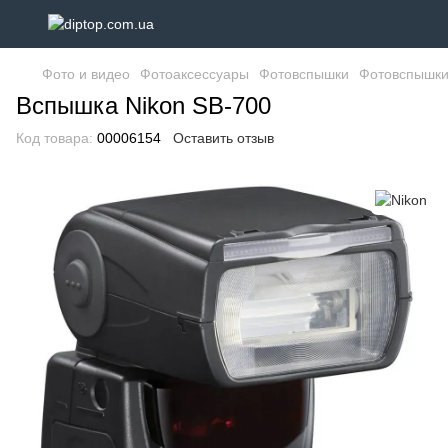
Фото и видео
Фотоаксессуары
Фотовспышки
Фотовспышки
Вспышка Nikon SB-700
Код товара:
00006154
Оставить отзыв