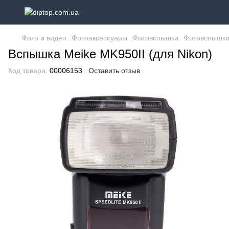
Фото и видео
Фотоаксессуары
Фотовспышки
Фотовспышки
Вспышка Meike MK950II (для Nikon)
Код товара:
00006153
Оставить отзыв