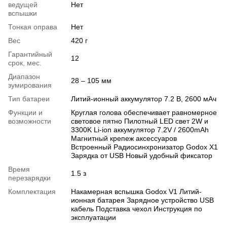
ведущей
Нет
вспышки
Тонкая оправа
Нет
Вес
420 г
Гарантийный
12
срок, мес.
Диапазон
28 – 105 мм
зумирования
Тип батареи
Литий-ионный аккумулятор 7.2 В, 2600 мАч
Функции и
Круглая голова обеспечивает равномерное
возможности
световое пятно Пилотный LED свет 2W и
3300K Li-ion аккумулятор 7.2V / 2600mAh
Магнитный крепеж аксессуаров
Встроенный Радиосинхронизатор Godox X1
Зарядка от USB Новый удобный фиксатор
Время
1.5 з
перезарядки
Комплектация
Накамерная вспышка Godox V1 Литий-
ионная батарея Зарядное устройство USB
кабель Подставка чехол Инструкция по
эксплуатации