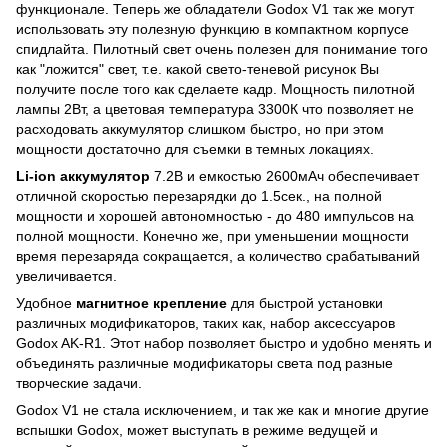
функционале. Теперь же обладатели Godox V1 так же могут
использовать эту полезную функцию в компактном корпусе
спидлайта. Пилотный свет очень полезен для понимание того
как "ложится" свет, т.е. какой свето-теневой рисунок Вы
получите после того как сделаете кадр. Мощность пилотной
лампы 2Вт, а цветовая температура 3300К что позволяет не
расходовать аккумулятор слишком быстро, но при этом
мощности достаточно для съемки в темных локациях.
Li-ion аккумулятор
7.2В и емкостью 2600мАч обеспечивает
отличной скоростью перезарядки до 1.5сек., на полной
мощности и хорошей автономностью - до 480 импульсов на
полной мощности. Конечно же, при уменьшении мощности
время перезаряда сокращается, а количество срабатываний
увеличивается.
Удобное
магнитное крепление
для быстрой установки
различных модификаторов, таких как, набор аксессуаров
Godox AK-R1. Этот набор позволяет быстро и удобно менять и
объединять различные модификаторы света под разные
творческие задачи.
Godox V1 не стала исключением, и так же как и многие другие
вспышки Godox, может выступать в режиме ведущей и