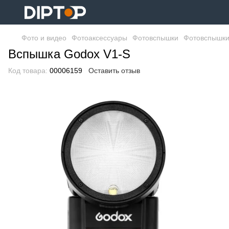
Фото и видео
Фотоаксессуары
Фотовспышки
Фотовспышки
Вспышка Godox V1-S
Код товара:
00006159
Оставить отзыв