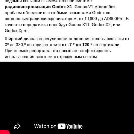
ведомой вспышки в замечательной системе
радиосинхронизации Godox X1
. Godox V1 можно без
проблем объединить с любыми вспышками Godox со
встроенным радиосинхронизатором, от TT600 до AD600Pro. В
качестве передатчика подойдут Godox X1T, Godox X2, или
Godox Xpro.
Широкий диапазон регулировки положения головы вспышки от
0º до 330 º по горизонтали и
от -7 º до 120 º
по вертикали.
При съемке репортажа это повышает эффективность
использования вспышки с отраженным светом.