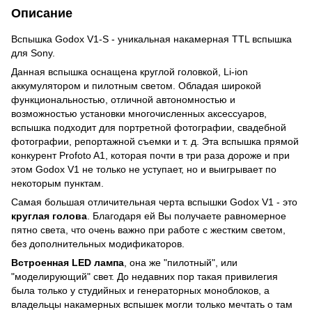
Описание
Вспышка Godox V1-S - уникальная накамерная TTL вспышка
для Sony.
Данная вспышка оснащена круглой головкой, Li-ion
аккумулятором и пилотным светом. Обладая широкой
функциональностью, отличной автономностью и
возможностью установки многочисленных аксессуаров,
вспышка подходит для портретной фотографии, свадебной
фотографии, репортажной съемки и т. д. Эта вспышка прямой
конкурент Profoto A1, которая почти в три раза дороже и при
этом Godox V1 не только не уступает, но и выигрывает по
некоторым пунктам.
Самая большая отличительная черта вспышки Godox V1 - это
круглая голова
. Благодаря ей Вы получаете равномерное
пятно света, что очень важно при работе с жестким светом,
без дополнительных модификаторов.
Встроенная LED лампа
, она же "пилотный", или
"моделирующий" свет. До недавних пор такая привилегия
была только у студийных и генераторных моноблоков, а
владельцы накамерных вспышек могли только мечтать о там