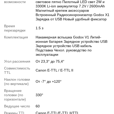
возможности
световое пятно Пилотный LED свет 2W и
3300K Li-ion аккумулятор 7.2V / 2600mAh
Магнитный крепеж аксессуаров
Встроенный Радиосинхронизатор Godox X1
Зарядка от USB Новый удобный фиксатор
Время
1.5 з
перезарядки
Комплектация
Накамерная вспышка Godox V1 Литий-
ионная батарея Зарядное устройство USB
Зарядное устройство USB кабель
Подставка Чехол. руководство по
эксплуатации
Угол рассеяния
От 23,3° до 75,4°
Совместимость
Canon E-TTL / E-TTL II
TTL
Наклон головки
От -7° до +120°
(по вертикали)
Вращение
головки (по
330°
горизонтали)
Ведущее число
60
Режимы TTL
Canon E-TTL/E-TTL II/TTL