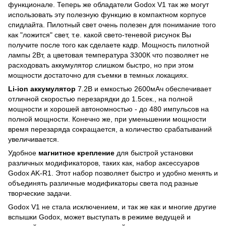
функционале. Теперь же обладатели Godox V1 так же могут
использовать эту полезную функцию в компактном корпусе
спидлайта. Пилотный свет очень полезен для понимание того
как "ложится" свет, т.е. какой свето-теневой рисунок Вы
получите после того как сделаете кадр. Мощность пилотной
лампы 2Вт, а цветовая температура 3300К что позволяет не
расходовать аккумулятор слишком быстро, но при этом
мощности достаточно для съемки в темных локациях.
Li-ion аккумулятор
7.2В и емкостью 2600мАч обеспечивает
отличной скоростью перезарядки до 1.5сек., на полной
мощности и хорошей автономностью - до 480 импульсов на
полной мощности. Конечно же, при уменьшении мощности
время перезаряда сокращается, а количество срабатываний
увеличивается.
Удобное
магнитное крепление
для быстрой установки
различных модификаторов, таких как, набор аксессуаров
Godox AK-R1. Этот набор позволяет быстро и удобно менять и
объединять различные модификаторы света под разные
творческие задачи.
Godox V1 не стала исключением, и так же как и многие другие
вспышки Godox, может выступать в режиме ведущей и