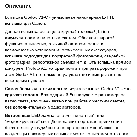
Описание
Вспышка Godox V1-C - уникальная накамерная E-TTL
вспышка для Canon.
Данная вспышка оснащена круглой головкой, Li-ion
аккумулятором и пилотным светом. Обладая широкой
функциональностью, отличной автономностью и
возможностью установки многочисленных аксессуаров,
вспышка подходит для портретной фотографии, свадебной
фотографии, репортажной съемки и т. д. Эта вспышка прямой
конкурент Profoto A1, которая почти в три раза дороже и при
этом Godox V1 не только не уступает, но и выигрывает по
некоторым пунктам.
Самая большая отличительная черта вспышки Godox V1 - это
круглая голова
. Благодаря ей Вы получаете равномерное
пятно света, что очень важно при работе с жестким светом,
без дополнительных модификаторов.
Встроенная LED лампа
, она же "пилотный", или
"моделирующий" свет. До недавних пор такая привилегия
была только у студийных и генераторных моноблоков, а
владельцы накамерных вспышек могли только мечтать о там