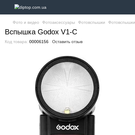
Фото и видео
Фотоаксессуары
Фотовспышки
Фотовспышки
Вспышка Godox V1-C
Код товара:
00006156
Оставить отзыв