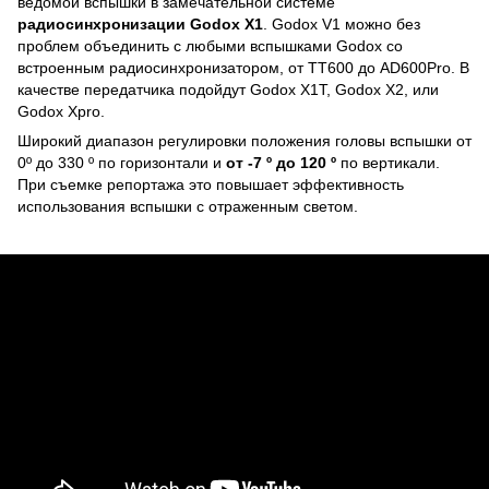
ведомой вспышки в замечательной системе
радиосинхронизации Godox X1
. Godox V1 можно без
проблем объединить с любыми вспышками Godox со
встроенным радиосинхронизатором, от TT600 до AD600Pro. В
качестве передатчика подойдут Godox X1T, Godox X2, или
Godox Xpro.
Широкий диапазон регулировки положения головы вспышки от
0º до 330 º по горизонтали и
от -7 º до 120 º
по вертикали.
При съемке репортажа это повышает эффективность
использования вспышки с отраженным светом.