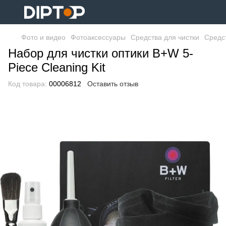
Фото и видео
Фотоаксессуары
Средства для чистки
Средст
Набор для чистки оптики B+W 5-
Piece Cleaning Kit
Код товара:
00006812
Оставить отзыв