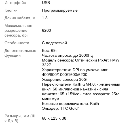
Интерфейс
USB
Кнопки
Программируемые
Длина кабеля, м
1.8
Максимальное
разрешение
6200
сенсора, dpi
Особенности
С подсветкой
Дополнительные
Вес: 69г
функции
Частота опроса: до 1000Гц
Модель сенсора: Оптический PixArt PMW
3327
Характеристики DPI по умолчанию:
400/800/1000/1600/6200
Ускорение сенсора 30G
Переключатели Kailh GM4.0: - жизненный
цикл: 60 миллионов нажатий - сила
нажатия: 65 ±15%гс - сила возврата: 25гс
минимум
Боковые переключатели: Kailh
Энкодер: TTC Gold"
Размеры, мм (Ш
68 х 123 х 38
х Д х В)