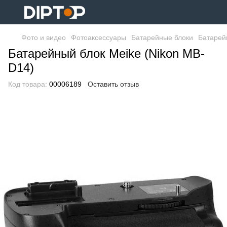
Фото и видео
Фотоаксессуары
Батарейные блоки
Батарей
Батарейный блок Meike (Nikon MB-
D14)
Код товара:
00006189
Оставить отзыв