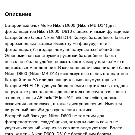
Описание
Батарейный блок Meike Nikon D600 (Nikon MB-D14) для
фотоаппарптов Nikon D600, D610 c аналогичными функциями
батарейного блока Nikon MB-D14. Корпус батарейного блока и
прорезиненные вставки имеют ту же фактуру, что и
фотоаппарат, благодаря чему не нарушаеться общий вид.
Эгрономичная конструкция рукоятки батарейного блока
позволяет более удобно держать фотокамеру при съёмке в
вертикальном положении. В качестве источника питания блока
Nikon D600 (Nikon MB-D14) используеться шесть стандартных
батарей типа АА или две специальные аккумуляторные
батареи EN-EL15. Для удобства съёмки вертикальных кадров,
на рукоятке расположены дополнительная спусковая кнопка
затвора, кнопки АЕ lock/FE lock/AF point selection, кнопка
включения автофокуса, а также диск управления. Имеется
встроенный разъём для крепления штатива.
Батарейный блок для Nikon D600 не заменим для
фоторепортеров, свадебщиков, которым очень важно не
упустить хороший кадр из-за севшего аккумулятора. Более
того, камеры Nikon D600, D610 с батарейным блоком