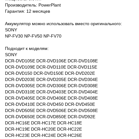
Производитель: PowerPlant
Гарантия: 12 месяцев
Аккумулятор можно использовать вместо оригинального:
SONY
NP-FV30 NP-FV50 NP-FV70
Подходит к моделям:
SONY
DCR-DVD105E DCR-DVD106E DCR-DVD108E
DCR-DVD109E DCR-DVD110E DCR-DVD115E
DCR-DVD150 DCR-DVD150E DCR-DVD202E
DCR-DVD203E DCR-DVD205E DCR-DVD304E
DCR-DVD305E DCR-DVD306E DCR-DVD308E
DCR-DVD310E DCR-DVD403E DCR-DVD404E
DCR-DVD405E DCR-DVD406E DCR-DVD408E
DCR-DVD410E DCR-DVD450 DCR-DVD450E
DCR-DVD505E DCR-DVD506E DCR-DVD508E
DCR-DVD650E DCR-DVD850E DCR-DVD92E
DCR-HC16E DCR-HC17E DCR-HC18E
DCR-HC19E DCR-HC20E DCR-HC22E
DCR-HC23E DCR-HC24E DCR-HC26E