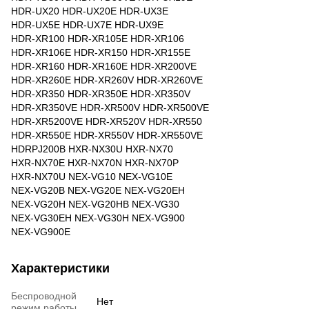
HDR-UX20 HDR-UX20E HDR-UX3E
HDR-UX5E HDR-UX7E HDR-UX9E
HDR-XR100 HDR-XR105E HDR-XR106
HDR-XR106E HDR-XR150 HDR-XR155E
HDR-XR160 HDR-XR160E HDR-XR200VE
HDR-XR260E HDR-XR260V HDR-XR260VE
HDR-XR350 HDR-XR350E HDR-XR350V
HDR-XR350VE HDR-XR500V HDR-XR500VE
HDR-XR5200VE HDR-XR520V HDR-XR550
HDR-XR550E HDR-XR550V HDR-XR550VE
HDRPJ200B HXR-NX30U HXR-NX70
HXR-NX70E HXR-NX70N HXR-NX70P
HXR-NX70U NEX-VG10 NEX-VG10E
NEX-VG20B NEX-VG20E NEX-VG20EH
NEX-VG20H NEX-VG20HB NEX-VG30
NEX-VG30EH NEX-VG30H NEX-VG900
NEX-VG900E
Характеристики
Беспроводной
Нет
режим работы