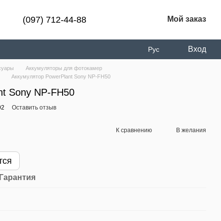
(097) 712-44-88
Мой заказ
Вход
Рус
суары
Аккумуляторы для фотокамер
Аккумулятор PowerPlant Sony NP-FH50
nt Sony NP-FH50
02
Оставить отзыв
К сравнению
В желания
тся
Гарантия