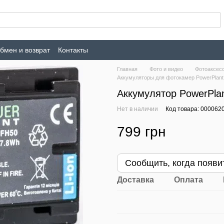
бмен и возврат
Контакты
Главная
Фото и видео
Фотоаксес
Аккумуляторы для фотокамер PowerPlant
Аккумулятор PowerPla
Нет в наличии
Код товара: 000062
799 грн
Сообщить, когда появи
Доставка
Оплата