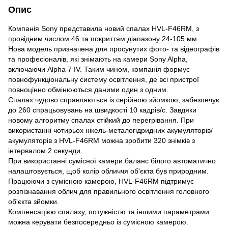
Опис
Компанія Sony представила новий спалах HVL-F46RM, з
провідним числом 46 та покриттям діапазону 24-105 мм.
Нова модель призначена для просунутих фото- та відеографів
та професіоналів, які знімають на камери Sony Alpha,
включаючи Alpha 7 IV. Таким чином, компанія формує
повнофункціональну систему освітлення, де всі пристрої
повноцінно обмінюються даними один з одним.
Спалах чудово справляються із серійною зйомкою, забезпечує
до 260 спрацьовувань на швидкості 10 кадрів/с. Завдяки
новому алгоритму спалах стійкий до перегрівання. При
використанні чотирьох нікель-металогідридних акумуляторів/
акумуляторів з HVL-F46RM можна зробити 320 знімків з
інтервалом 2 секунди.
При використанні сумісної камери баланс білого автоматично
налаштовується, щоб колір обличчя об'єкта був природним.
Працюючи з сумісною камерою, HVL-F46RM підтримує
розпізнавання облич для правильного освітлення головного
об'єкта зйомки.
Компенсацією спалаху, потужністю та іншими параметрами
можна керувати безпосередньо із сумісною камерою.