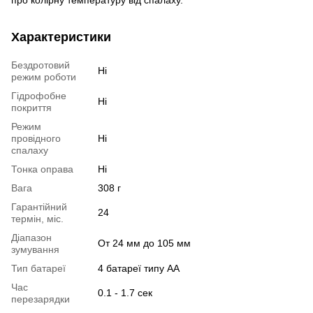
про колірну температуру від спалаху.
Характеристики
Бездротовий
Ні
режим роботи
Гідрофобне
Ні
покриття
Режим
провідного
Ні
спалаху
Тонка оправа
Ні
Вага
308 г
Гарантійний
24
термін, міс.
Діапазон
От 24 мм до 105 мм
зумування
Тип батареї
4 батареї типу АА
Час
0.1 - 1.7 сек
перезарядки