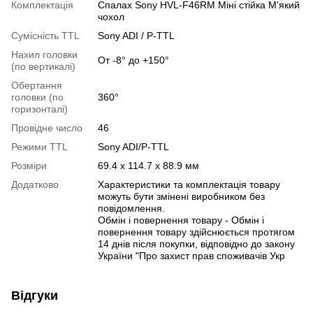
Комплектація
Спалах Sony HVL-F46RM Міні стійка М'який
чохол
Сумісність TTL
Sony ADI / P-TTL
Нахил головки
От -8° до +150°
(по вертикалі)
Обертання
головки (по
360°
горизонталі)
Провідне число
46
Режими TTL
Sony ADI/P-TTL
Розміри
69.4 x 114.7 x 88.9 мм
Додатково
Характеристики та комплектація товару
можуть бути змінені виробником без
повідомлення.
Обмін і повернення товару - Обмін і
повернення товару здійснюється протягом
14 днів після покупки, відповідно до закону
України "Про захист прав споживачів Укр
Відгуки