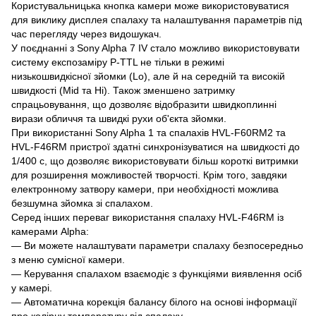
Користувальницька кнопка камери може використовуватися
для виклику дисплея спалаху та налаштування параметрів під
час перегляду через видошукач.
У поєднанні з Sony Alpha 7 IV стало можливо використовувати
систему експозаміру P-TTL не тільки в режимі
низькошвидкісної зйомки (Lo), але й на середній та високій
швидкості (Mid та Hi). Також зменшено затримку
спрацьовування, що дозволяє відобразити швидкоплинні
вирази обличчя та швидкі рухи об'єкта зйомки.
При використанні Sony Alpha 1 та спалахів HVL-F60RM2 та
HVL-F46RM пристрої здатні синхронізуватися на швидкості до
1/400 с, що дозволяє використовувати більш короткі витримки
для розширення можливостей творчості. Крім того, завдяки
електронному затвору камери, при необхідності можлива
безшумна зйомка зі спалахом.
Серед інших переваг використання спалаху HVL-F46RM із
камерами Alpha:
— Ви можете налаштувати параметри спалаху безпосередньо
з меню сумісної камери.
— Керування спалахом взаємодіє з функціями виявлення осіб
у камері.
— Автоматична корекція балансу білого на основі інформації