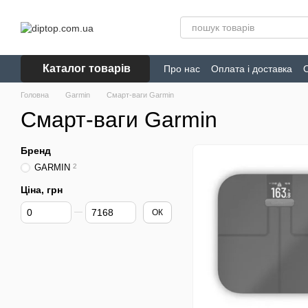
Перейти до основного контенту
Каталог товарів
Про нас
Оплата і доставка
Головна
Garmin
Смарт-ваги Garmin
Смарт-ваги Garmin
Бренд
GARMIN
2
Ціна, грн
Від Ціна, грн
До Ціна, грн
ОК