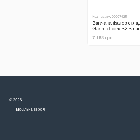
Код товару: 00007625
Ваги-аналізатор склад
Garmin Index S2 Smar
Black 010-02294-12
7 168 грн
© 2026
Мобільна версія