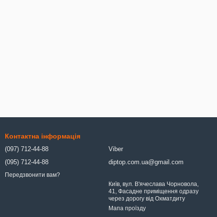
Контактна інформація
(097) 712-44-88
Viber
(095) 712-44-88
diptop.com.ua@gmail.com
Передзвонити вам?
Київ, вул. В'ячеслава Чорновола,
41, Фасадне приміщення одразу
через дорогу від Охматдиту
Мапа проїзду