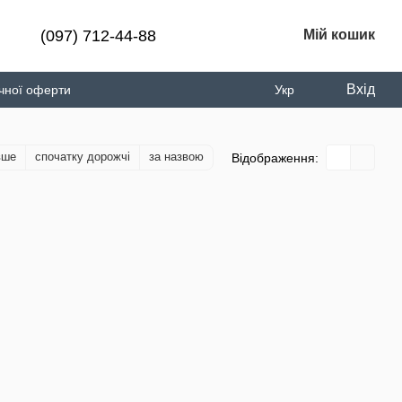
(097) 712-44-88
Мій кошик
Вхід
ічної оферти
Укр
вше
спочатку дорожчі
за назвою
Відображення: