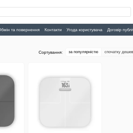
Обмін та повернення
Контакти
Угода користувача
Договір публ
за популярністю
спочатку деше
Сортування: