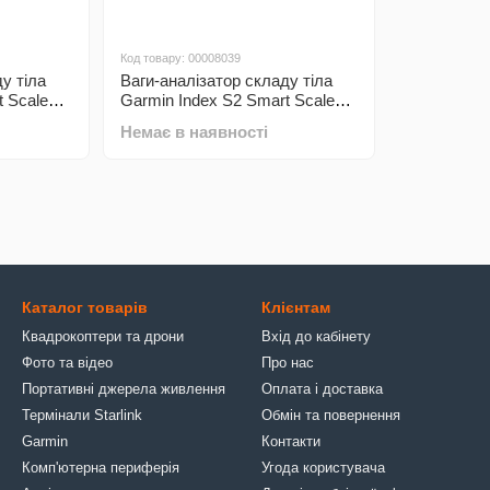
Код товару: 00008039
у тіла
Ваги-аналізатор складу тіла
t Scale
Garmin Index S2 Smart Scale
White (010-02294-13)
Немає в наявності
Каталог товарів
Клієнтам
Квадрокоптери та дрони
Вхід до кабінету
Фото та відео
Про нас
Портативні джерела живлення
Оплата і доставка
Термінали Starlink
Обмін та повернення
Garmin
Контакти
Комп'ютерна периферія
Угода користувача