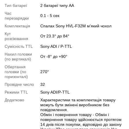
Тип батареї
2 батареї типу АА
Час
0.1 - 5 сек
перезарядки
Комплектація
Спалах Sony HVL-F32M м'який чохол
Кут
От 23.3° до 84°
розсіювання
Сумісність TTL
Sony ADI / P-TTL
Нахил головки
От -8° до +90°
(по вертикалі)
Обертання
головки (по
270°
горизонталі)
Провідне число
32
Режими TTL
Sony ADI/P-TTL
Додатково
Характеристики та комплектація товару
можуть бути змінені виробником без
повідомлення.
Обмін і повернення товару - Обмін і
повернення товару здійснюється протягом
14 днів після покупки, відповідно до закону