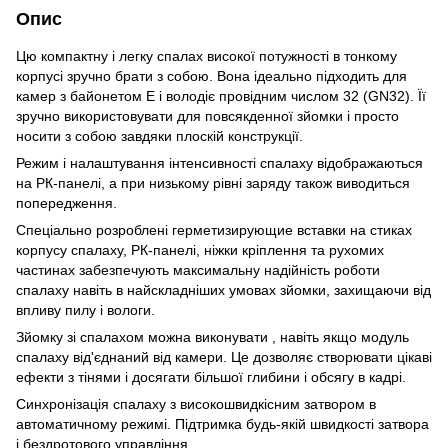
Опис
Цю компактну і легку спалах високої потужності в тонкому
корпусі зручно брати з собою. Вона ідеально підходить для
камер з байонетом E і володіє провідним числом 32 (GN32). Її
зручно використовувати для повсякденної зйомки і просто
носити з собою завдяки плоскій конструкції.
Режим і налаштування інтенсивності спалаху відображаються
на РК-панелі, а при низькому рівні заряду також виводиться
попередження.
Спеціально розроблені герметизирующие вставки на стиках
корпусу спалаху, РК-панелі, ніжки кріплення та рухомих
частинах забезпечують максимальну надійність роботи
спалаху навіть в найскладніших умовах зйомки, захищаючи від
впливу пилу і вологи.
Зйомку зі спалахом можна виконувати , навіть якщо модуль
спалаху від'єднаний від камери. Це дозволяє створювати цікаві
ефекти з тінями і досягати більшої глибини і обсягу в кадрі.
Синхронізація спалаху з високошвидкісним затвором в
автоматичному режимі. Підтримка будь-якій швидкості затвора
і бездротового управління.