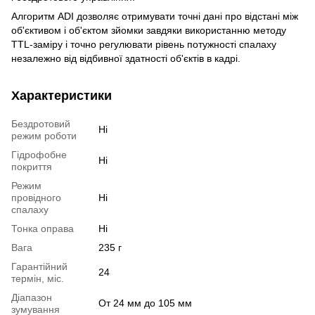
Алгоритм ADI дозволяє отримувати точні дані про відстані між
об'єктивом і об'єктом зйомки завдяки використанню методу
TTL-заміру і точно регулювати рівень потужності спалаху
незалежно від відбивної здатності об'єктів в кадрі.
Характеристики
Бездротовий
Ні
режим роботи
Гідрофобне
Ні
покриття
Режим
провідного
Ні
спалаху
Тонка оправа
Ні
Вага
235 г
Гарантійний
24
термін, міс.
Діапазон
От 24 мм до 105 мм
зумування