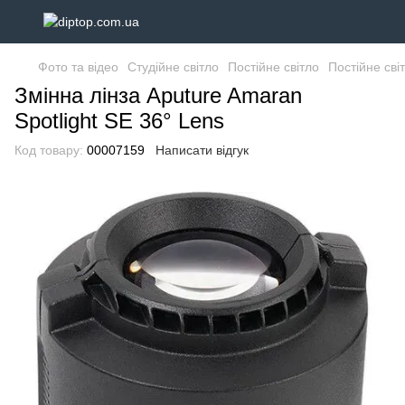
Фото та відео
Студійне світло
Постійне світло
Постійне сві
Змінна лінза Aputure Amaran
Spotlight SE 36° Lens
Код товару:
00007159
Написати відгук