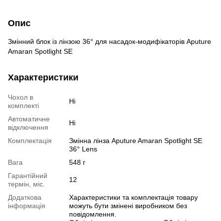
Опис
Змінний блок із лінзою 36° для насадок-модифікаторів Aputure
Amaran Spotlight SE
Характеристики
Чохол в
Ні
комплекті
Автоматичне
Ні
відключення
Комплектація
Змінна лінза Aputure Amaran Spotlight SE
36° Lens
Вага
548 г
Гарантійний
12
термін, міс.
Додаткова
Характеристики та комплектація товару
інформація
можуть бути змінені виробником без
повідомлення.