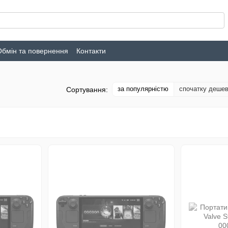
Обмін та повернення
Контакти
за популярністю
спочатку деше
Сортування: