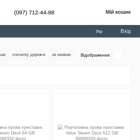
(097) 712-44-88
Мій кошик
Вхід
Укр
вше
спочатку дорожчі
за назвою
Відображення: