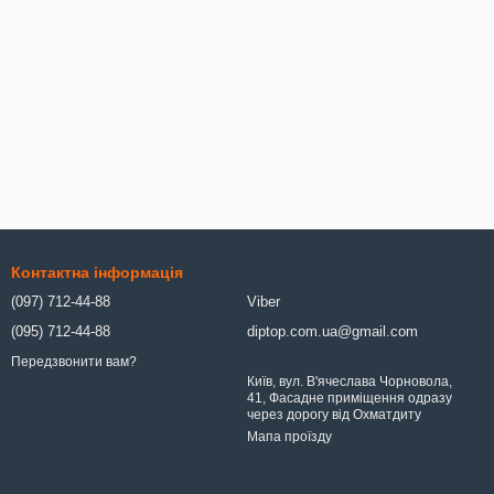
Контактна інформація
(097) 712-44-88
Viber
(095) 712-44-88
diptop.com.ua@gmail.com
Передзвонити вам?
Київ, вул. В'ячеслава Чорновола,
41, Фасадне приміщення одразу
через дорогу від Охматдиту
Мапа проїзду