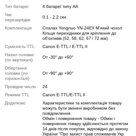
Тип батареї
4 батареї типу АА
Час
0.1 - 2.2 сек
перезарядки
Комплектація
Спалах Yongnuo YN-24EX М'який чохол
Кільця перехідники для кріплення до
об'єктивів (52, 58, 62, 67 і 72 мм)
Сумісність TTL
Canon E-TTL / E-TTL II
Нахил головки
От -30° до +60°
(по вертикалі)
Обертання
головки (по
От -90° до +90°
горизонталі)
Провідне число
24
Режими TTL
Canon E-TTL/E-TTL II
Додатково
Характеристики та комплектація товару
можуть бути змінені виробником без
повідомлення.
Обмін і повернення товару - Обмін і
повернення товару здійснюється протягом
14 днів після покупки, відповідно до закону
України "Про захист прав споживачів Укр