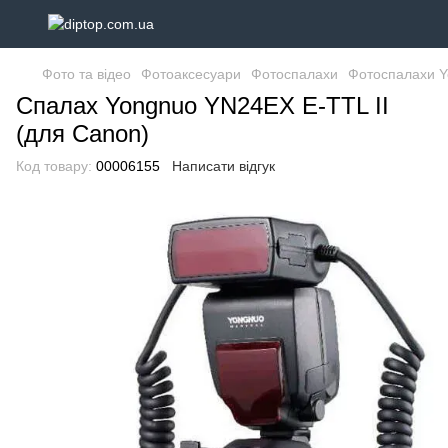
Фото та відео
Фотоаксесуари
Фотоспалахи
Фотоспалахи 
Спалах Yongnuo YN24EX E-TTL II
(для Canon)
Код товару:
00006155
Написати відгук