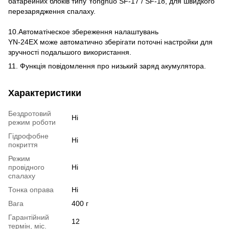
батарейних блоків типу Yongnuo SF-17 / SF-18, для швидкого
перезарядження спалаху.
10.Автоматіческое збереження налаштувань
YN-24EX може автоматично зберігати поточні настройки для
зручності подальшого використання.
11. Функція повідомлення про низький заряд акумулятора.
Характеристики
Бездротовий
Ні
режим роботи
Гідрофобне
Ні
покриття
Режим
провідного
Ні
спалаху
Тонка оправа
Ні
Вага
400 г
Гарантійний
12
термін, міс.