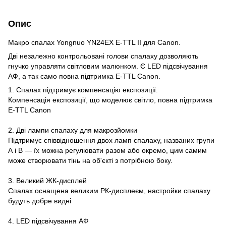
Опис
Макро спалах Yongnuo YN24EX E-TTL II для Canon.
Дві незалежно контрольовані голови спалаху дозволяють
гнучко управляти світловим малюнком. Є LED підсвічування
АФ, а так само повна підтримка E-TTL Canon.
1. Спалах підтримує компенсацію експозиції.
Компенсація експозиції, що моделює світло, повна підтримка
E-TTL Canon
2. Дві лампи спалаху для макрозйомки
Підтримує співвідношення двох ламп спалаху, названих групи
А і В — їх можна регулювати разом або окремо, цим самим
може створювати тінь на об'єкті з потрібною боку.
3. Великий ЖК-дисплей
Спалах оснащена великим РК-дисплеєм, настройки спалаху
будуть добре видні
4. LED підсвічування АФ