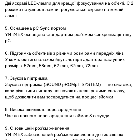
Дві яскраві LED-лампи для кращої фокусування на об'єкті. Є 2
режими потужності лампи, регулюється окремо на кожній
лампі.
5. Оснащена pC Sync портом
YN-24EX оснащена стандартним роз'ємом синхронізації типу
pC.
6. Підтримка об'єктивів з різними розмірами передніх лінз
У комплекті зі спалахом йдуть чотири адаптера наступних
розмірів: 52mm, 58mm, 62 mm, 67mm, 72mm.
7. Звукова підтримка
Звукова підтримка (SOUND pROMpT SYSTEM) — це система,
коли різні типи сигналу позначають певні режими спалаху,
щоб дозволити вам зосередитися на процесі зйомки
8. Висока швидкість перезарядження
Час до повного перезарядження займає 3 секунди.
9. Є зовнішній роз'єм живлення
YN-24EX забезпечений роз'ємом живлення для зовнішніх