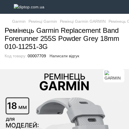
Garmin
Ремінці Garmin
Ремінці Garmin GARMIN
Ремінець 
Ремінець Garmin Replacement Band
Forerunner 255S Powder Grey 18mm
010-11251-3G
Код товару:
00007709
Написати відгук