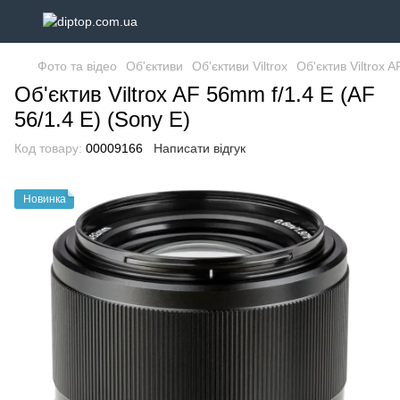
Фото та відео
Об'єктиви
Об'єктиви Viltrox
Об'єктив Viltrox 
Об'єктив Viltrox AF 56mm f/1.4 E (AF
56/1.4 E) (Sony E)
Код товару:
00009166
Написати відгук
Новинка