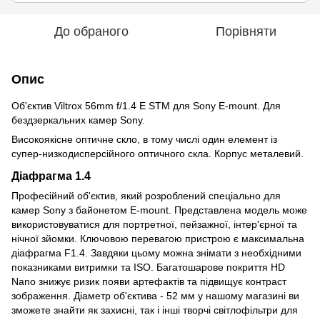
До обраного
Порівняти
Опис
Об'єктив Viltrox 56mm f/1.4 E STM для Sony E-mount. Для
бездзеркальних камер Sony.
Високоякісне оптичне скло, в тому числі один елемент із
супер-низкодисперсійного оптичного скла. Корпус металевий.
Діафрагма 1.4
Професійний об'єктив, який розроблений спеціально для
камер Sony з байонетом E-mount. Представлена модель може
використовуватися для портретної, пейзажної, інтер'єрної та
нічної зйомки. Ключовою перевагою пристрою є максимальна
діафрагма F1.4. Завдяки цьому можна знімати з необхідними
показниками витримки та ISO. Багатошарове покриття HD
Nano знижує ризик появи артефактів та підвищує контраст
зображення. Діаметр об'єктива - 52 мм у нашому магазині ви
зможете знайти як захисні, так і інші творчі світлофільтри для