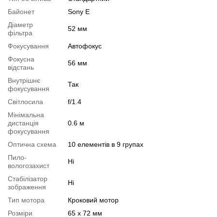
Байонет
Sony E
Діаметр
52 мм
фільтра
Фокусування
Автофокус
Фокусна
56 мм
відстань
Внутрішнє
Так
фокусування
Світлосила
f/1.4
Мінімальна
дистанція
0.6 м
фокусування
Оптична схема
10 елементів в 9 групах
Пило-
Ні
вологозахист
Стабілізатор
Ні
зображення
Тип мотора
Кроковий мотор
Розміри
65 x 72 мм