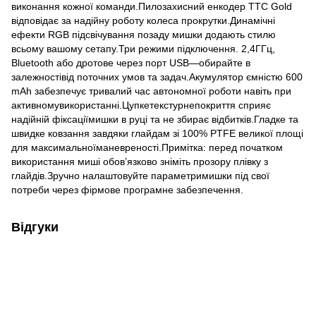
виконання кожної команди.Пилозахисний енкодер TTC Gold
відповідає за надійну роботу колеса прокрутки.Динамічні
ефекти RGB підсвічування позаду мишки додають стилю
всьому вашому сетапу.Три режими підключення. 2,4ГГц,
Bluetooth або дротове через порт USB—обирайте в
залежностівід поточних умов та задач.Акумулятор ємністю 600
mAh забезпечує тривалий час автономної роботи навіть при
активномувикористанні.Цупкетекстурнепокриття сприяє
надійній фіксаціїмишки в руці та не збирає відбитків.Гладке та
швидке ковзання завдяки глайдам зі 100% PTFE великої площі
для максимальноїманевреності.Примітка: перед початком
використання миші обов’язково зніміть прозору плівку з
глайдів.Зручно налаштовуйте параметримишки під свої
потреби через фірмове програмне забезпечення.
Відгуки