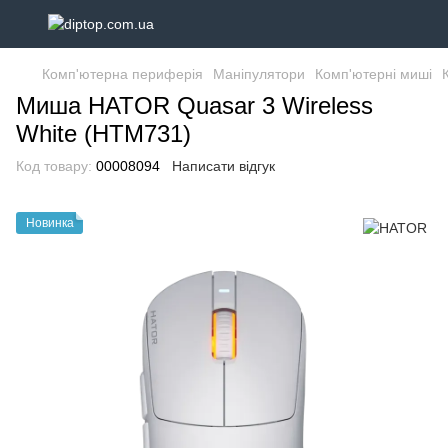
Комп'ютерна периферія
Маніпулятори
Комп'ютерні миші
Миша HATOR Quasar 3 Wireless
White (HTM731)
Код товару:
00008094
Написати відгук
Новинка