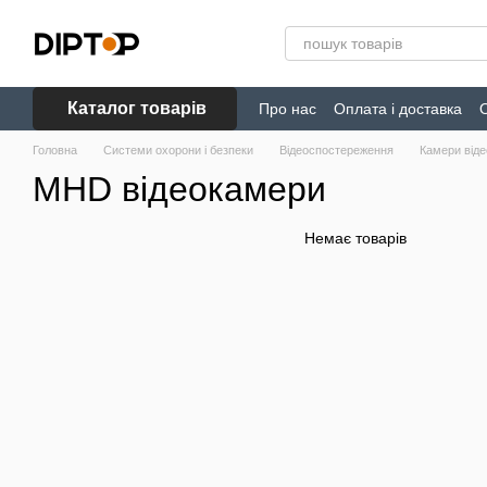
Перейти до основного контенту
Каталог товарів
Про нас
Оплата і доставка
Головна
Системи охорони і безпеки
Відеоспостереження
Камери від
MHD відеокамери
Немає товарів