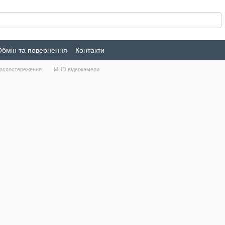
Обмін та повернення
Контакти
еоспостереження
MHD відеокамери