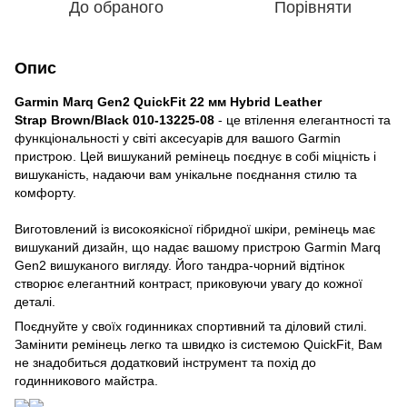
До обраного
Порівняти
Опис
Garmin Marq Gen2 QuickFit 22 мм Hybrid Leather
Strap Brown/Black 010-13225-08
- це втілення елегантності та
функціональності у світі аксесуарів для вашого Garmin
пристрою. Цей вишуканий ремінець поєднує в собі міцність і
вишуканість, надаючи вам унікальне поєднання стилю та
комфорту.
Виготовлений із високоякісної гібридної шкіри, ремінець має
вишуканий дизайн, що надає вашому пристрою Garmin Marq
Gen2 вишуканого вигляду. Його тандра-чорний відтінок
створює елегантний контраст, приковуючи увагу до кожної
деталі.
Поєднуйте у своїх годинниках спортивний та діловий стилі.
Замінити ремінець легко та швидко із системою QuickFit, Вам
не знадобиться додатковий інструмент та похід до
годинникового майстра.