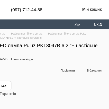
(097) 712-44-88
Мій кошик
Вхід
Укр
вітло
Набори постійного світла
Набори постійного світла Puluz
047B 6.2 "+ настільне кріплення
D лампа Puluz PKT3047B 6.2 "+ настільне
07045
Написати відгук
Порівняти
В бажання
ться
Гарантія