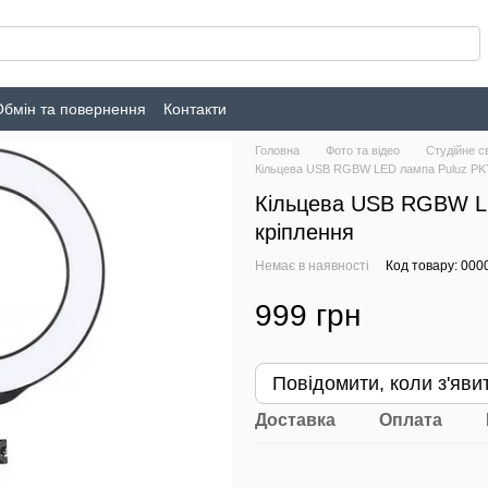
Обмін та повернення
Контакти
Головна
Фото та відео
Студійне с
Кільцева USB RGBW LED лампа Puluz PKT3
Кільцева USB RGBW LE
кріплення
Немає в наявності
Код товару: 000
999 грн
Повідомити, коли з'яви
Доставка
Оплата