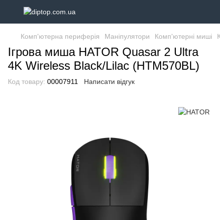
Комп'ютерна периферія
Маніпулятори
Комп'ютерні миші
Ігрова миша HATOR Quasar 2 Ultra
4K Wireless Black/Lilac (HTM570BL)
Код товару:
00007911
Написати відгук