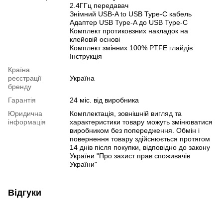
2.4ГГц передавач
Знімний USB-A to USB Type-C кабель
Адаптер USB Type-A до USB Type-C
Комплект протиковзних накладок на
клейовій основі
Комплект змінних 100% PTFE глайдів
Інструкція
Країна
реєстрації
Україна
бренду
Гарантія
24 міс. від виробника
Юридична
Комплектація, зовнішній вигляд та
інформація
характеристики товару можуть змінюватися
виробником без попередження. Обмін і
повернення товару здійснюється протягом
14 днів після покупки, відповідно до закону
України "Про захист прав споживачів
України"
Відгуки