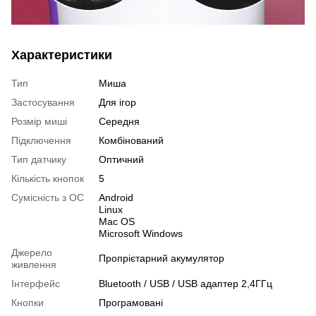
Характеристики
Тип
Миша
Застосування
Для ігор
Розмір миші
Середня
Підключення
Комбінований
Тип датчику
Оптичний
Кількість кнопок
5
Сумісність з ОС
Android
Linux
Mac OS
Microsoft Windows
Джерело
Пропрієтарний акумулятор
живлення
Інтерфейс
Bluetooth / USB / USB адаптер 2,4ГГц
Кнопки
Програмовані