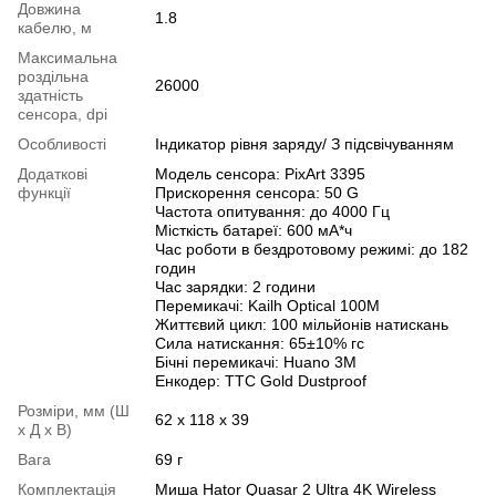
Довжина
1.8
кабелю, м
Максимальна
роздільна
26000
здатність
сенсора, dpi
Особливості
Індикатор рівня заряду/ З підсвічуванням
Додаткові
Модель сенсора: PixArt 3395
функції
Прискорення сенсора: 50 G
Частота опитування: до 4000 Гц
Місткість батареї: 600 мA*ч
Час роботи в бездротовому режимі: до 182
годин
Час зарядки: 2 години
Перемикачі: Kailh Optical 100M
Життєвий цикл: 100 мільйонів натискань
Сила натискання: 65±10% гс
Бічні перемикачі: Huano 3M
Енкодер: TTC Gold Dustproof
Розміри, мм (Ш
62 х 118 х 39
х Д х В)
Вага
69 г
Комплектація
Миша Hator Quasar 2 Ultra 4K Wireless