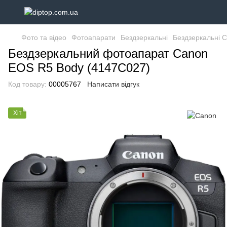
Фото та відео
Фотоапарати
Бездзеркальні
Бездзеркальні 
Бездзеркальний фотоапарат Canon
EOS R5 Body (4147C027)
Код товару:
00005767
Написати відгук
Хіт