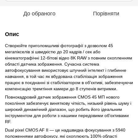
До обраного
Порівняти
Опис
Створюйте приголомшливі фотографії з дозволом 45
мегапікселів зі швидкістю до 20 кадрів / сек або
кінематографічні 12-бітові відео 8K RAW з повним охопленням
області датчика зображення. Сучасна система
автофокусування використовує штучний інтелект і глибинне
навчання, в той час як вбудована стабілізація зображення
працює в поєднанні зі стабілізатором в об'єктиві, забезпечуючи
компенсацію тремтіння камери до 8 ступенів витримки.
Повнокадровий датчик зображення CMOS 45 МП нового
покоління забезпечує виняткову чіткість, низький рівень шуму і
широкий динамічний діапазон, що робить його ідеальним
інструментом для роботи з нашими передовими об'єктивами
RF.
Dual pixel CMOS AF II — це надшвидка фокусування з 5940
положеннями автофокусу, які охоплюють 100% області