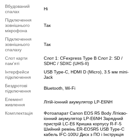
Вбудований
Ні
спалах
Підключення
зовнішнього
Так
мікрофона
Підключення
зовнішнього
Так
спалаху
Слот карти
Слот 1: CFexpress Type B Слот 2: SD /
пам'яті
SDHC / SDXC (UHS-II)
Інтерфейси
USB Type-C, HDMI D (Micro), 3.5 мм mini-
підключення
Jack
Бездротові
Bluetooth, Wi-Fi
підключення
Елемент
Літій-іонний акумулятор LP-E6NH
живлення
Комплектація
Фотоапарат Canon EOS R5 Body Літієво-
іонний акумулятор LP-E6NH Зарядний
пристрій LC-E6 Кришка корпусу R-F-5
Шийний ремінь ER-EOSR5 USB Type-C
кабель IFC-100U Диск з ПО і Інструкція