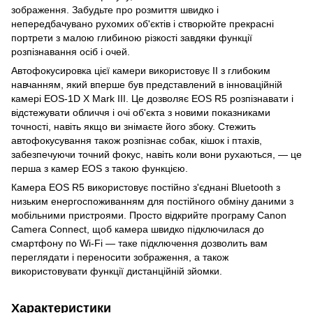
зображення. Забудьте про розмиття швидко і
непередбачувано рухомих об'єктів і створюйте прекрасні
портрети з малою глибиною різкості завдяки функції
розпізнавання осіб і очей.
Автофокусировка цієї камери використовує ІІ з глибоким
навчанням, який вперше був представлений в інноваційній
камері EOS-1D X Mark III. Це дозволяє EOS R5 розпізнавати і
відстежувати обличчя і очі об'єкта з новими показниками
точності, навіть якщо ви знімаєте його збоку. Стежить
автофокусування також розпізнає собак, кішок і птахів,
забезпечуючи точний фокус, навіть коли вони рухаються, — це
перша з камер EOS з такою функцією.
Камера EOS R5 використовує постійно з'єднані Bluetooth з
низьким енергоспоживанням для постійного обміну даними з
мобільними пристроями. Просто відкрийте програму Canon
Camera Connect, щоб камера швидко підключилася до
смартфону по Wi-Fi — таке підключення дозволить вам
переглядати і переносити зображення, а також
використовувати функції дистанційній зйомки.
Характеристики