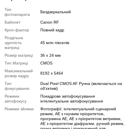
Тип
Бездзеркальний
фотоапарата
Байонет
Canon RF
Кроп-фактор
Повний кадр
Роздільна
здатність
45 млн пікселів
матриці
Розмір матриці
36 х 24 мм
Тип Матриці
CMOS
Максимальний
8192 x 5464
розмір кадру
Тип
Dual Pixel CMOS AF Ручна (включається на
фокусування
об'єктиві)
Режими
Покадрове автофокусування
автофокусу
інтелектуальне автофокусування
Режими зйомки
Фотографії: інтелектуальний сценарний
режим, AE з гнучким пріоритетом,
програмна AE, AE з пріоритетом витримки,
AE з пріоритетом діафрагми, ручний режим,
ручна витримка і призначений для