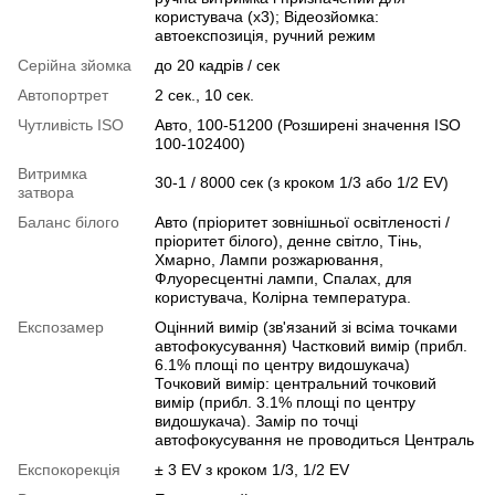
користувача (x3); Відеозйомка:
автоекспозиція, ручний режим
Серійна зйомка
до 20 кадрів / сек
Автопортрет
2 сек., 10 сек.
Чутливість ISO
Авто, 100-51200 (Розширені значення ISO
100-102400)
Витримка
30-1 / 8000 сек (з кроком 1/3 або 1/2 EV)
затвора
Баланс білого
Авто (пріоритет зовнішньої освітленості /
пріоритет білого), денне світло, Тінь,
Хмарно, Лампи розжарювання,
Флуоресцентні лампи, Спалах, для
користувача, Колірна температура.
Експозамер
Оцінний вимір (зв'язаний зі всіма точками
автофокусування) Частковий вимір (прибл.
6.1% площі по центру видошукача)
Точковий вимір: центральний точковий
вимір (прибл. 3.1% площі по центру
видошукача). Замір по точці
автофокусування не проводиться Централь
Експокорекція
± 3 EV з кроком 1/3, 1/2 EV