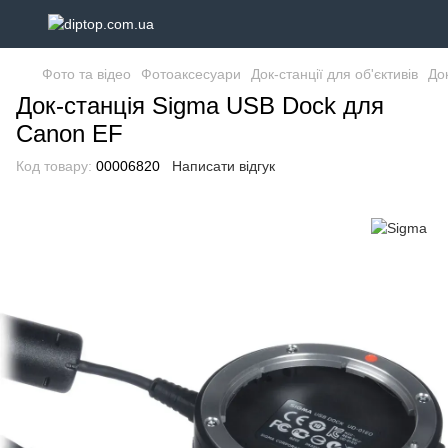
Фото та відео
Фотоаксесуари
Док-станції для об'єктивів
Док
Док-станція Sigma USB Dock для
Canon EF
Код товару:
00006820
Написати відгук