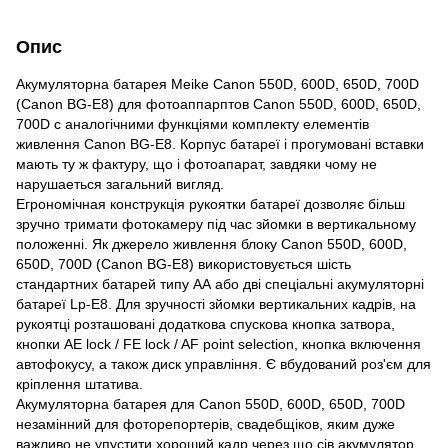
Опис
Акумуляторна батарея Meike Canon 550D, 600D, 650D, 700D
(Canon BG-E8) для фотоаппарптов Canon 550D, 600D, 650D,
700D c аналогічними функціями комплекту елементів
живлення Canon BG-E8. Корпус батареї і прогумовані вставки
мають ту ж фактуру, що і фотоапарат, завдяки чому не
нарушаеться загальний вигляд.
Егрономічная конструкція рукоятки батареї дозволяє більш
зручно тримати фотокамеру під час зйомки в вертикальному
положенні. Як джерело живлення блоку Canon 550D, 600D,
650D, 700D (Canon BG-E8) використовується шість
стандартних батарей типу АА або дві спеціальні акумуляторні
батареї Lp-E8. Для зручності зйомки вертикальних кадрів, на
рукоятці розташовані додаткова спускова кнопка затвора,
кнопки АЕ lock / FE lock / AF point selection, кнопка включення
автофокусу, а також диск управління. Є вбудований роз'єм для
кріплення штатива.
Акумуляторна батарея для Canon 550D, 600D, 650D, 700D
незамінний для фоторепортерів, свадебщіков, яким дуже
важливо не упустити хороший кадр через що сів акумулятор.