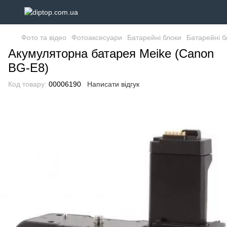
Фото та відео
Фотоаксесуари
Батарейні блоки
Батарейні б
Акумуляторна батарея Meike (Canon
BG-E8)
Код товару:
00006190
Написати відгук