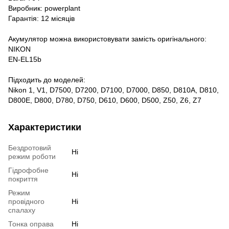
Виробник: powerplant
Гарантія: 12 місяців
Акумулятор можна використовувати замість оригінального:
NIKON
EN-EL15b
Підходить до моделей:
Nikon 1, V1, D7500, D7200, D7100, D7000, D850, D810A, D810,
D800E, D800, D780, D750, D610, D600, D500, Z50, Z6, Z7
Характеристики
Бездротовий
Ні
режим роботи
Гідрофобне
Ні
покриття
Режим
провідного
Ні
спалаху
Тонка оправа
Ні