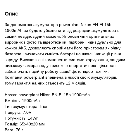
Опис
За допомогою акумулятора powerplant Nikon EN-EL15b
1900mAh ви будете убезпечити від розрядки акумулятора в
самий невідповідний момент. Японські чіпи оригінальних
виробників фото та відеотехніки, підібрані індивідуально для
кожної АКБ, дозволяють сприймати його пристроєм як рідну
батарею і визначати ємність батареї на шкалі індикації рівня
заряду. Високоякісні компоненти системи харчування, завдяки
низькому саморазряду і високою енергетичною щільності
забезпечать надійну роботу вашої фото-відео техніки.
Компанія powerplant впевнена в якості своїх акумуляторів,
тому гарантія на них становить 12 місяців.
Назва: powerplant Nikon EN-EL15b 1900mAh
Ємність: 1900mAh
Тип акумулятора: li-ion
Напруга: 7.0V
Потужність: 14Wh
Розмір: 65х40х20 мм
Вага: 76 г