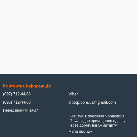
Контактна інформація
(097) 712-44-88
Viber
(095) 712-44-88
diptop.com.ua@gmail.com
Передзвонити вам?
Київ, вул. В'ячеслава Чорновола,
41, Фасадне приміщення одразу
через дорогу від Охматдиту
Мапа проїзду