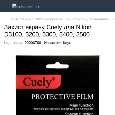
Фото та відео
Фотоаксесуари
Захист екрану та наочники
З
Захист екрану Cuely для Nikon
D3100, 3200, 3300, 3400, 3500
Код товару:
00006768
Написати відгук