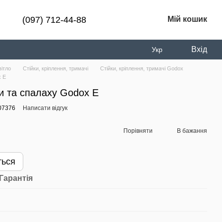
(097) 712-44-88
Мій кошик
Вхід
Укр
вітло
Стійки, кріплення, тримачі
Стійки, кріплення, тримачі Godox
x E
и та спалаху Godox E
07376
Написати відгук
Порівняти
В бажання
ться
Гарантія