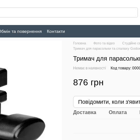
Обмін та повернення
Контакти
Головна
Фото та відео
Студійне с
Тримач для парасольки та спалаху Godo
Тримач для парасольк
Немає в наявності
Код товару: 000
876 грн
Повідомити, коли з'яви
Доставка
Оплата