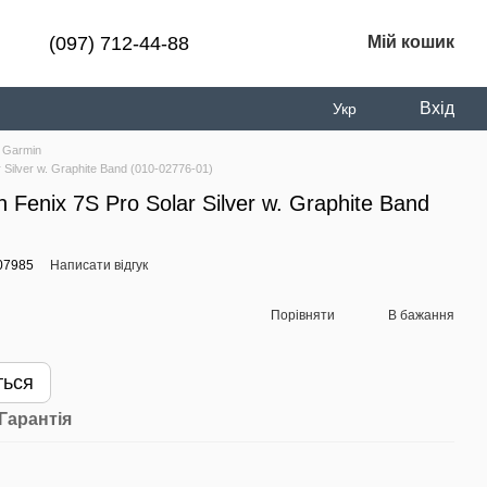
(097) 712-44-88
Мій кошик
Вхід
Укр
 Garmin
Silver w. Graphite Band (010-02776-01)
Fenix 7S Pro Solar Silver w. Graphite Band
07985
Написати відгук
Порівняти
В бажання
ться
Гарантія