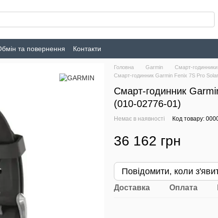
Обмін та повернення
Контакти
Головна
Garmin
Смарт-годинники
Смарт-годинник Garmin Fenix 7S Pro Solar 
Смарт-годинник Garmin 
(010-02776-01)
Немає в наявності
Код товару: 000
36 162 грн
Повідомити, коли з'яви
Доставка
Оплата