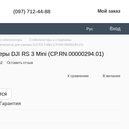
(097) 712-44-88
Мой заказ
Вход
Рус
 стабилизаторы
Стабилизаторы и стедикамы
илизатор для камеры DJI RS 3 Mini (CP.RN.00000294.01)
ры DJI RS 3 Mini (CP.RN.00000294.01)
62
Оставить отзыв
К сравнению
В желания
тся
Гарантия