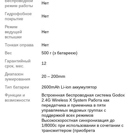
Беспроводной
Нет
режим работы
Гидрофобное
Нет
покрытие
Режим
ведущей
Нет
вспышки
Тонкая оправа
Нет
Вес
500 г (з батареєю)
Гарантийный
12
срок, мес.
Диапазон
20 – 200mm
зумирования
Тип батареи
2600mAh Li-ion аккумулятор
Функции и
Встроенная беспроводная система Godox
возможности
2.4G Wireless X System Работа как
передатчика и приемника в пяти
управляемых ведомых группах с
поддержкой всех режимов
Высокоскоростная синхронизация до
1/8000с при использовании в сочетании с
трансмиттером (приобрета