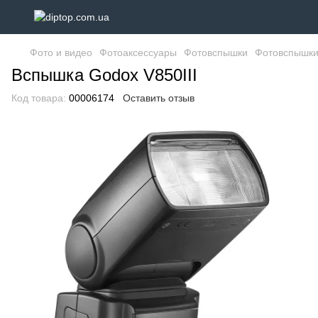
Фото и видео
Фотоаксессуары
Фотовспышки
Фотовспышки
Вспышка Godox V850III
Код товара:
00006174
Оставить отзыв