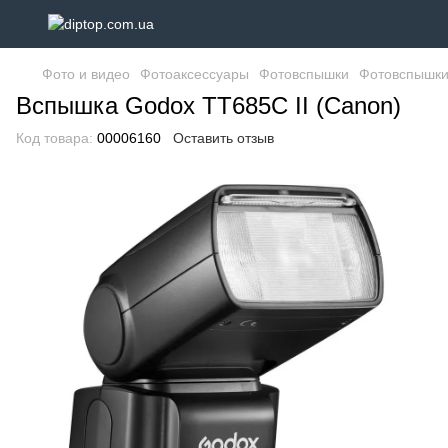
Фото и видео
Фотоаксессуары
Фотовспышки
Фотовспышки
Вспышка Godox TT685C II (Canon)
Код товара:
00006160
Оставить отзыв