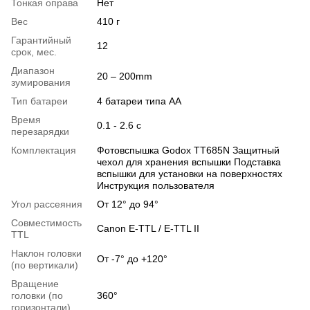
Тонкая оправа
Нет
Вес
410 г
Гарантийный
12
срок, мес.
Диапазон
20 – 200mm
зумирования
Тип батареи
4 батареи типа АА
Время
0.1 - 2.6 c
перезарядки
Комплектация
Фотовспышка Godox TT685N Защитный
чехол для хранения вспышки Подставка
вспышки для установки на поверхностях
Инструкция пользователя
Угол рассеяния
От 12° до 94°
Совместимость
Canon E-TTL / E-TTL II
TTL
Наклон головки
От -7° до +120°
(по вертикали)
Вращение
головки (по
360°
горизонтали)