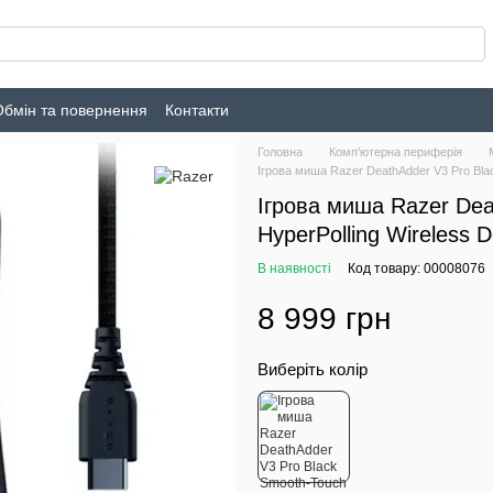
Обмін та повернення
Контакти
Головна
Комп'ютерна периферія
Ігрова миша Razer DeathAdder V3 Pro Bla
Ігрова миша Razer Dea
HyperPolling Wireless
В наявності
Код товару: 00008076
8 999 грн
Виберіть колір