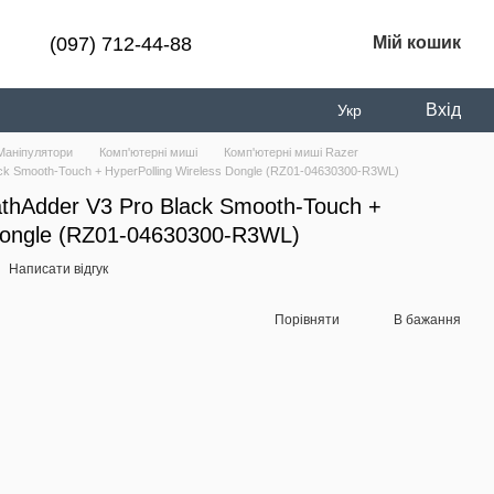
(097) 712-44-88
Мій кошик
Вхід
Укр
Маніпулятори
Комп'ютерні миші
Комп'ютерні миші Razer
ck Smooth-Touch + HyperPolling Wireless Dongle (RZ01-04630300-R3WL)
thAdder V3 Pro Black Smooth-Touch +
 Dongle (RZ01-04630300-R3WL)
Написати відгук
Порівняти
В бажання