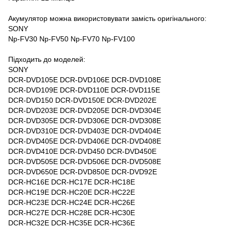
Акумулятор можна використовувати замість оригінального:
SONY
Np-FV30 Np-FV50 Np-FV70 Np-FV100
Підходить до моделей:
SONY
DCR-DVD105E DCR-DVD106E DCR-DVD108E
DCR-DVD109E DCR-DVD110E DCR-DVD115E
DCR-DVD150 DCR-DVD150E DCR-DVD202E
DCR-DVD203E DCR-DVD205E DCR-DVD304E
DCR-DVD305E DCR-DVD306E DCR-DVD308E
DCR-DVD310E DCR-DVD403E DCR-DVD404E
DCR-DVD405E DCR-DVD406E DCR-DVD408E
DCR-DVD410E DCR-DVD450 DCR-DVD450E
DCR-DVD505E DCR-DVD506E DCR-DVD508E
DCR-DVD650E DCR-DVD850E DCR-DVD92E
DCR-HC16E DCR-HC17E DCR-HC18E
DCR-HC19E DCR-HC20E DCR-HC22E
DCR-HC23E DCR-HC24E DCR-HC26E
DCR-HC27E DCR-HC28E DCR-HC30E
DCR-HC32E DCR-HC35E DCR-HC36E