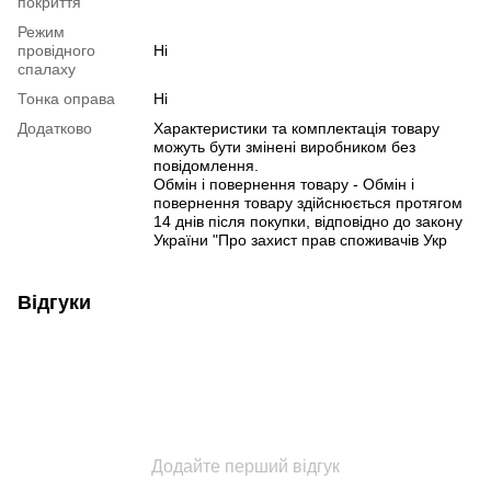
покриття
Режим
провідного
Ні
спалаху
Тонка оправа
Ні
Додатково
Характеристики та комплектація товару
можуть бути змінені виробником без
повідомлення.
Обмін і повернення товару - Обмін і
повернення товару здійснюється протягом
14 днів після покупки, відповідно до закону
України "Про захист прав споживачів Укр
Відгуки
Додайте перший відгук