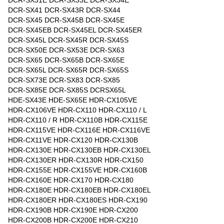
DCR-SX31E DCR-SX33E DCR-SX34E
DCR-SX41 DCR-SX43R DCR-SX44
DCR-SX45 DCR-SX45B DCR-SX45E
DCR-SX45EB DCR-SX45EL DCR-SX45ER
DCR-SX45L DCR-SX45R DCR-SX45S
DCR-SX50E DCR-SX53E DCR-SX63
DCR-SX65 DCR-SX65B DCR-SX65E
DCR-SX65L DCR-SX65R DCR-SX65S
DCR-SX73E DCR-SX83 DCR-SX85
DCR-SX85E DCR-SX85S DCRSX65L
HDE-SX43E HDE-SX65E HDR-CX105VE
HDR-CX106VE HDR-CX110 HDR-CX110 / L
HDR-CX110 / R HDR-CX110B HDR-CX115E
HDR-CX115VE HDR-CX116E HDR-CX116VE
HDR-CX11VE HDR-CX120 HDR-CX130B
HDR-CX130E HDR-CX130EB HDR-CX130EL
HDR-CX130ER HDR-CX130R HDR-CX150
HDR-CX155E HDR-CX155VE HDR-CX160B
HDR-CX160E HDR-CX170 HDR-CX180
HDR-CX180E HDR-CX180EB HDR-CX180EL
HDR-CX180ER HDR-CX180ES HDR-CX190
HDR-CX190B HDR-CX190E HDR-CX200
HDR-CX200B HDR-CX200E HDR-CX210