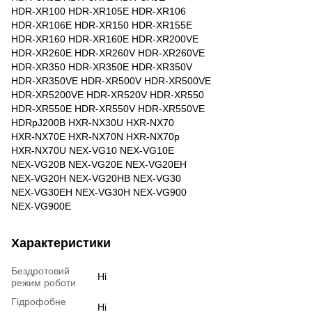
HDR-XR100 HDR-XR105E HDR-XR106
HDR-XR106E HDR-XR150 HDR-XR155E
HDR-XR160 HDR-XR160E HDR-XR200VE
HDR-XR260E HDR-XR260V HDR-XR260VE
HDR-XR350 HDR-XR350E HDR-XR350V
HDR-XR350VE HDR-XR500V HDR-XR500VE
HDR-XR5200VE HDR-XR520V HDR-XR550
HDR-XR550E HDR-XR550V HDR-XR550VE
HDRpJ200B HXR-NX30U HXR-NX70
HXR-NX70E HXR-NX70N HXR-NX70p
HXR-NX70U NEX-VG10 NEX-VG10E
NEX-VG20B NEX-VG20E NEX-VG20EH
NEX-VG20H NEX-VG20HB NEX-VG30
NEX-VG30EH NEX-VG30H NEX-VG900
NEX-VG900E
Характеристики
Бездротовий
Ні
режим роботи
Гідрофобне
Ні