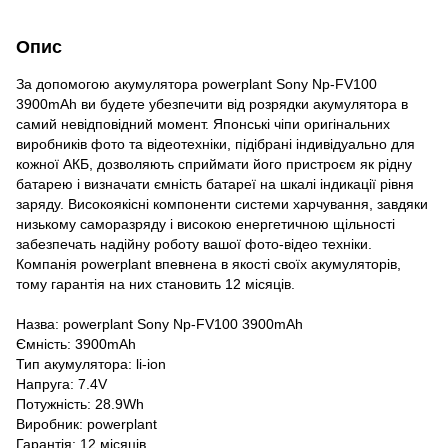
Опис
За допомогою акумулятора powerplant Sony Np-FV100
3900mAh ви будете убезпечити від розрядки акумулятора в
самий невідповідний момент. Японські чіпи оригінальних
виробників фото та відеотехніки, підібрані індивідуально для
кожної АКБ, дозволяють сприймати його пристроєм як рідну
батарею і визначати ємність батареї на шкалі індикації рівня
заряду. Високоякісні компоненти системи харчування, завдяки
низькому саморазряду і високою енергетичною щільності
забезпечать надійну роботу вашої фото-відео техніки.
Компанія powerplant впевнена в якості своїх акумуляторів,
тому гарантія на них становить 12 місяців.
Назва: powerplant Sony Np-FV100 3900mAh
Ємність: 3900mAh
Тип акумулятора: li-ion
Напруга: 7.4V
Потужність: 28.9Wh
Виробник: powerplant
Гарантія: 12 місяців