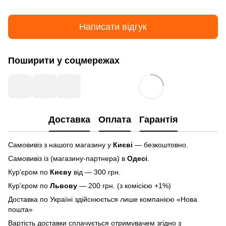
Написати відгук
Поширити у соцмережах
Доставка
Оплата
Гарантія
Самовивіз з нашого магазину у
Києві
— безкоштовно.
Самовивіз із (магазину-партнера) в
Одесі
.
Кур'єром по
Києву
від — 300 грн.
Кур'єром по
Львову
— 200 грн. (з комісією +1%)
Доставка по Україні здійснюється лише компанією «Нова
пошта»
Вартість доставки сплачується отримувачем згідно з