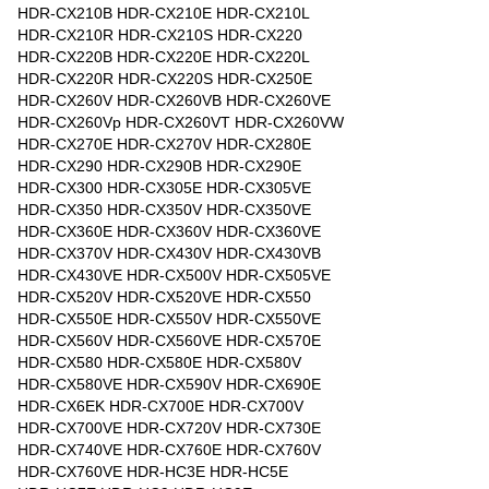
HDR-CX210B HDR-CX210E HDR-CX210L
HDR-CX210R HDR-CX210S HDR-CX220
HDR-CX220B HDR-CX220E HDR-CX220L
HDR-CX220R HDR-CX220S HDR-CX250E
HDR-CX260V HDR-CX260VB HDR-CX260VE
HDR-CX260Vp HDR-CX260VT HDR-CX260VW
HDR-CX270E HDR-CX270V HDR-CX280E
HDR-CX290 HDR-CX290B HDR-CX290E
HDR-CX300 HDR-CX305E HDR-CX305VE
HDR-CX350 HDR-CX350V HDR-CX350VE
HDR-CX360E HDR-CX360V HDR-CX360VE
HDR-CX370V HDR-CX430V HDR-CX430VB
HDR-CX430VE HDR-CX500V HDR-CX505VE
HDR-CX520V HDR-CX520VE HDR-CX550
HDR-CX550E HDR-CX550V HDR-CX550VE
HDR-CX560V HDR-CX560VE HDR-CX570E
HDR-CX580 HDR-CX580E HDR-CX580V
HDR-CX580VE HDR-CX590V HDR-CX690E
HDR-CX6EK HDR-CX700E HDR-CX700V
HDR-CX700VE HDR-CX720V HDR-CX730E
HDR-CX740VE HDR-CX760E HDR-CX760V
HDR-CX760VE HDR-HC3E HDR-HC5E